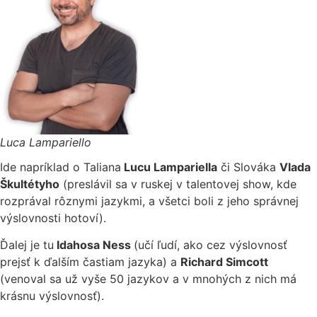
Luca Lampariello
Ide napríklad o Taliana
Lucu Lampariella
či Slováka
Vlada
Škultétyho
(preslávil sa v ruskej v talentovej show, kde
rozprával rôznymi jazykmi, a všetci boli z jeho správnej
výslovnosti hotoví).
Ďalej je tu
Idahosa Ness
(učí ľudí, ako cez výslovnosť
prejsť k ďalším častiam jazyka) a
Richard Simcott
(venoval sa už vyše 50 jazykov a v mnohých z nich má
krásnu výslovnosť).