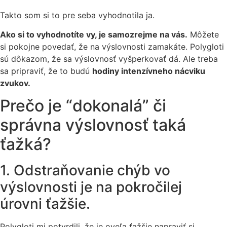
Takto som si to pre seba vyhodnotila ja.
Ako si to vyhodnotíte vy, je samozrejme na vás.
Môžete
si pokojne povedať, že na výslovnosti zamakáte. Polygloti
sú dôkazom, že sa výslovnosť vyšperkovať dá. Ale treba
sa pripraviť, že to budú
hodiny intenzívneho nácviku
zvukov.
Prečo je “dokonalá” či
správna výslovnosť taká
ťažká?
1. Odstraňovanie chýb vo
výslovnosti je na pokročilej
úrovni ťažšie.
Polygloti mi potvrdili, že je oveľa ťažšie napraviť si