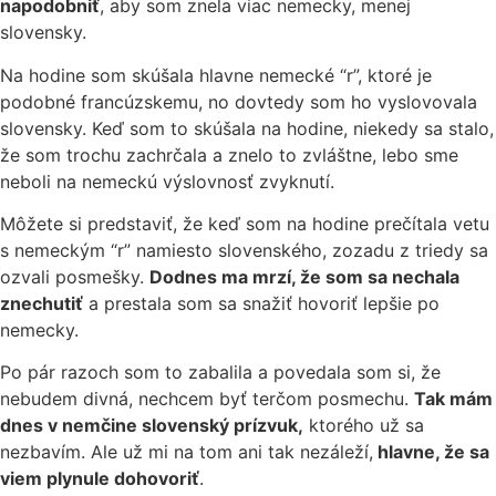
napodobniť
, aby som znela viac nemecky, menej
slovensky.
Na hodine som skúšala hlavne nemecké “r”, ktoré je
podobné francúzskemu, no dovtedy som ho vyslovovala
slovensky. Keď som to skúšala na hodine, niekedy sa stalo,
že som trochu zachrčala a znelo to zvláštne, lebo sme
neboli na nemeckú výslovnosť zvyknutí.
Môžete si predstaviť, že keď som na hodine prečítala vetu
s nemeckým “r” namiesto slovenského, zozadu z triedy sa
ozvali posmešky.
Dodnes ma mrzí, že som sa nechala
znechutiť
a prestala som sa snažiť hovoriť lepšie po
nemecky.
Po pár razoch som to zabalila a povedala som si, že
nebudem divná, nechcem byť terčom posmechu.
Tak mám
dnes v nemčine slovenský prízvuk,
ktorého už sa
nezbavím. Ale už mi na tom ani tak nezáleží,
hlavne, že sa
viem plynule dohovoriť
.