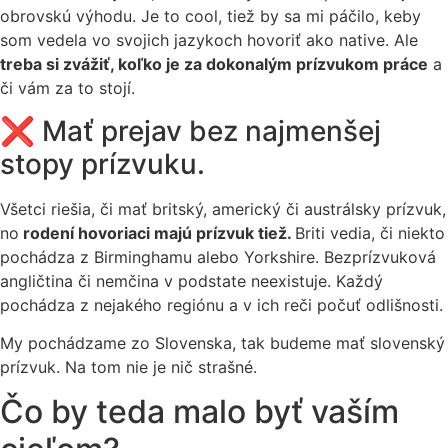
obrovskú výhodu. Je to cool, tiež by sa mi páčilo, keby
som vedela vo svojich jazykoch hovoriť ako native. Ale
treba si zvážiť, koľko je za dokonalým prízvukom práce
a
či vám za to stojí.
❌ Mať prejav bez najmenšej
stopy prízvuku.
Všetci riešia, či mať britský, americký či austrálsky prízvuk,
no
rodení hovoriaci majú prízvuk tiež.
Briti vedia, či niekto
pochádza z Birminghamu alebo Yorkshire. Bezprízvuková
angličtina či nemčina v podstate neexistuje. Každý
pochádza z nejakého regiónu a v ich reči počuť odlišnosti.
My pochádzame zo Slovenska, tak budeme mať slovenský
prízvuk. Na tom nie je nič strašné.
Čo by teda malo byť vaším