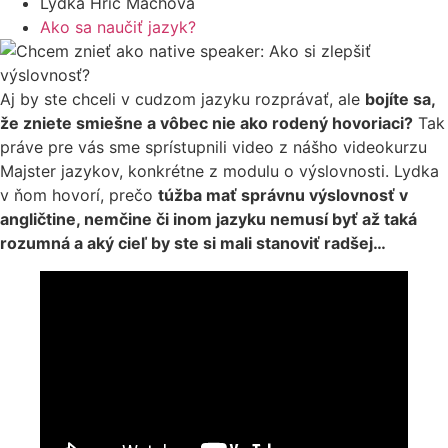
Lydka Hric Machová
Ako sa naučiť jazyk?
Aj by ste chceli v cudzom jazyku rozprávať, ale
bojíte sa,
že zniete smiešne a vôbec nie ako rodený hovoriaci?
Tak
práve pre vás sme sprístupnili video z nášho videokurzu
Majster jazykov, konkrétne z modulu o výslovnosti. Lydka
v ňom hovorí, prečo
túžba mať správnu výslovnosť v
angličtine, nemčine či inom jazyku nemusí byť až taká
rozumná a aký cieľ by ste si mali stanoviť radšej…