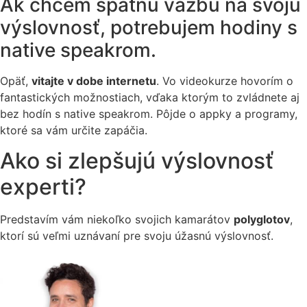
Ak chcem spätnú väzbu na svoju
výslovnosť, potrebujem hodiny s
native speakrom.
Opäť,
vitajte v dobe internetu
. Vo videokurze hovorím o
fantastických možnostiach, vďaka ktorým to zvládnete aj
bez hodín s native speakrom. Pôjde o appky a programy,
ktoré sa vám určite zapáčia.
Ako si zlepšujú výslovnosť
experti?
Predstavím vám niekoľko svojich kamarátov
polyglotov
,
ktorí sú veľmi uznávaní pre svoju úžasnú výslovnosť.