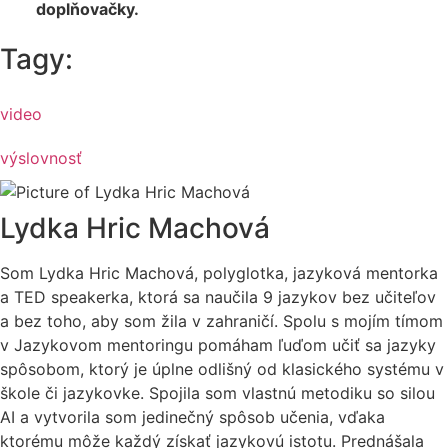
doplňovačky.
Tagy:
video
výslovnosť
Lydka Hric Machová
Som Lydka Hric Machová, polyglotka, jazyková mentorka
a TED speakerka, ktorá sa naučila 9 jazykov bez učiteľov
a bez toho, aby som žila v zahraničí. Spolu s mojím tímom
v Jazykovom mentoringu pomáham ľuďom učiť sa jazyky
spôsobom, ktorý je úplne odlišný od klasického systému v
škole či jazykovke. Spojila som vlastnú metodiku so silou
AI a vytvorila som jedinečný spôsob učenia, vďaka
ktorému môže každý získať jazykovú istotu. Prednášala