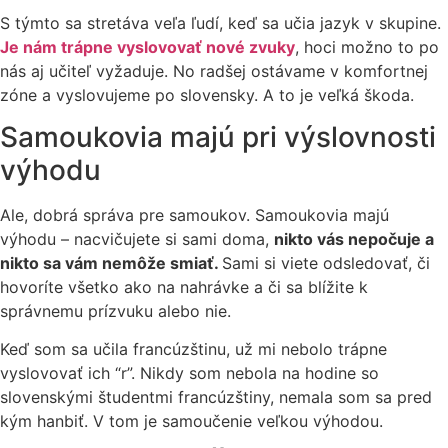
S týmto sa stretáva veľa ľudí, keď sa učia jazyk v skupine.
Je nám trápne vyslovovať nové zvuky
, hoci možno to po
nás aj učiteľ vyžaduje. No radšej ostávame v komfortnej
zóne a vyslovujeme po slovensky. A to je veľká škoda.
Samoukovia majú pri výslovnosti
výhodu
Ale, dobrá správa pre samoukov. Samoukovia majú
výhodu – nacvičujete si sami doma,
nikto vás nepočuje a
nikto sa vám nemôže smiať.
Sami si viete odsledovať, či
hovoríte všetko ako na nahrávke a či sa blížite k
správnemu prízvuku alebo nie.
Keď som sa učila francúzštinu, už mi nebolo trápne
vyslovovať ich “r”. Nikdy som nebola na hodine so
slovenskými študentmi francúzštiny, nemala som sa pred
kým hanbiť. V tom je samoučenie veľkou výhodou.