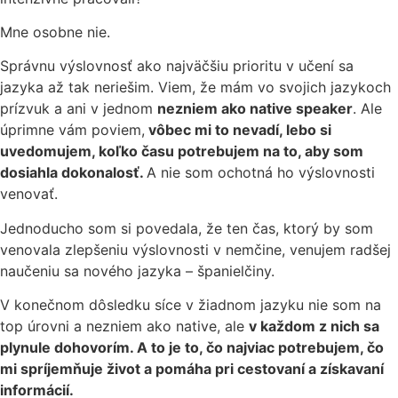
Mne osobne nie.
Správnu výslovnosť ako najväčšiu prioritu v učení sa
jazyka až tak neriešim. Viem, že mám vo svojich jazykoch
prízvuk a ani v jednom
nezniem ako native speaker
. Ale
úprimne vám poviem,
vôbec mi to nevadí, lebo si
uvedomujem, koľko času potrebujem na to, aby som
dosiahla dokonalosť.
A nie som ochotná ho výslovnosti
venovať.
Jednoducho som si povedala, že ten čas, ktorý by som
venovala zlepšeniu výslovnosti v nemčine, venujem radšej
naučeniu sa nového jazyka – španielčiny.
V konečnom dôsledku síce v žiadnom jazyku nie som na
top úrovni a nezniem ako native, ale
v každom z nich sa
plynule dohovorím. A to je to, čo najviac potrebujem, čo
mi spríjemňuje život a pomáha pri cestovaní a získavaní
informácií.