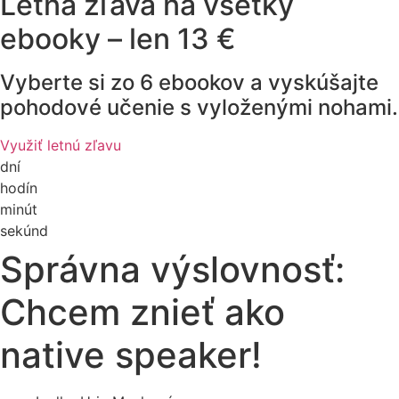
Letná zľava na všetky
ebooky – len 13 €
Vyberte si zo 6 ebookov a vyskúšajte
pohodové učenie s vyloženými nohami.
Využiť letnú zľavu
dní
hodín
minút
sekúnd
Správna výslovnosť:
Chcem znieť ako
native speaker!