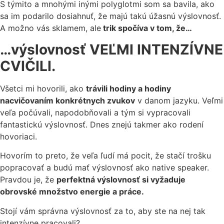
S týmito a mnohými inými polyglotmi som sa bavila, ako
sa im podarilo dosiahnuť, že majú takú úžasnú výslovnosť.
A možno vás sklamem, ale
trik spočíva v tom, že…
…výslovnosť VEĽMI INTENZÍVNE
CVIČILI.
Všetci mi hovorili, ako
trávili hodiny a hodiny
nacvičovaním konkrétnych zvukov
v danom jazyku. Veľmi
veľa počúvali, napodobňovali a tým si vypracovali
fantastickú výslovnosť. Dnes znejú takmer ako rodení
hovoriaci.
Hovorím to preto, že veľa ľudí má pocit, že stačí trošku
popracovať a budú mať výslovnosť ako native speaker.
Pravdou je, že
perfektná výslovnosť si vyžaduje
obrovské množstvo energie a práce.
Stojí vám správna výslovnosť za to, aby ste na nej tak
intenzívne pracovali?