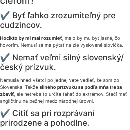
cieľom?
✔️ Byť ľahko zrozumiteľný pre
cudzincov.
Hocikto by mi mal rozumieť
, malo by mu byť jasné, čo
hovorím. Nemusí sa ma pýtať na zle vyslovené slovíčka.
✔️ Nemať veľmi silný slovenský/
český prízvuk.
Nemusia hneď všetci po jednej vete vedieť, že som zo
Slovenska. Takže
silného prízvuku sa podľa mňa treba
zbaviť
, ale netreba to určite ťahať do extrémov. Stačí mať
angličtinu na bežnej medzinárodnej úrovni.
✔️ Cítiť sa pri rozprávaní
prirodzene a pohodlne.