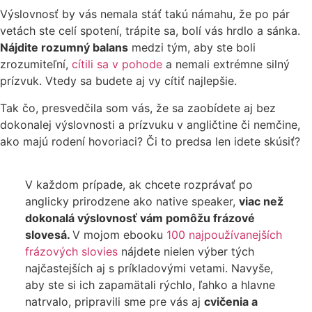
Výslovnosť by vás nemala stáť takú námahu, že po pár
vetách ste celí spotení, trápite sa, bolí vás hrdlo a sánka.
Nájdite rozumný balans
medzi tým, aby ste boli
zrozumiteľní,
cítili sa v pohode
a nemali extrémne silný
prízvuk. Vtedy sa budete aj vy cítiť najlepšie.
Tak čo, presvedčila som vás, že sa zaobídete aj bez
dokonalej výslovnosti a prízvuku v angličtine či nemčine,
ako majú rodení hovoriaci? Či to predsa len idete skúsiť?
V každom prípade, ak chcete rozprávať po
anglicky prirodzene ako native speaker,
viac než
dokonalá výslovnosť vám pomôžu frázové
slovesá.
V mojom ebooku
100 najpoužívanejších
frázových slovies
nájdete nielen výber tých
najčastejších aj s príkladovými vetami. Navyše,
aby ste si ich zapamätali rýchlo, ľahko a hlavne
natrvalo, pripravili sme pre vás aj
cvičenia a