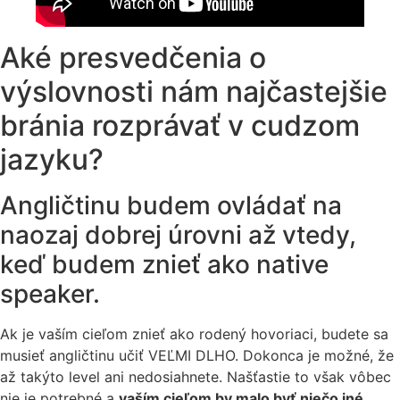
Aké presvedčenia o
výslovnosti nám najčastejšie
bránia rozprávať v cudzom
jazyku?
Angličtinu budem ovládať na
naozaj dobrej úrovni až vtedy,
keď budem znieť ako native
speaker.
Ak je vaším cieľom znieť ako rodený hovoriaci, budete sa
musieť angličtinu učiť VEĽMI DLHO. Dokonca je možné, že
až takýto level ani nedosiahnete. Našťastie to však vôbec
nie je potrebné a
vaším cieľom by malo byť niečo iné.