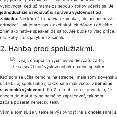
výslovnosť, keď už máme za sebou x rokov učenia sa.
Je
jednoduchšie osvojovať si správnu výslovnosť od
začiatku.
Neskôr už treba viac zamakať, ale nechcem vás
odrádzať – ak je pre vás z akéhokoľvek dôvodu dôležité
znieť ako native speaker, dá sa to. Ale bude to viac práce,
než keby ste s jazykom začínali.
2. Hanba pred spolužiakmi.
Keď som sa učila nemčinu na strednej, mala som slovenskú
učiteľku aj spolužiakov, takže sme mali všetci
v nemčine
slovenskú výslovnosť.
Po 2 rokoch som si povedala, že
chcem do maturity na nemčine zapracovať, tak som
začala pozerať nemeckú telku.
Všimla som si, že v telke je výslovnosť iná a
chcela som ju