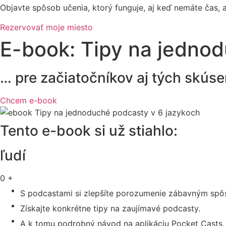
Objavte spôsob učenia, ktorý funguje, aj keď nemáte čas, a
Rezervovať moje miesto
E-book: Tipy na jedno
… pre začiatočníkov aj tých skúse
Chcem e-book
Tento e-book si už stiahlo:
ľudí
0
+
S podcastami si zlepšíte porozumenie zábavným spô
Získajte konkrétne tipy na zaujímavé podcasty.
A k tomu podrobný návod na aplikáciu Pocket Casts,