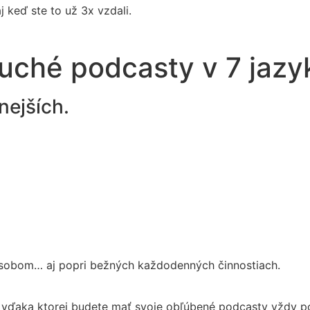
j keď ste to už 3x vzdali.
duché podcasty v 7 jaz
nejších.
sobom… aj popri bežných každodenných činnostiach.
 vďaka ktorej budete mať svoje obľúbené podcasty vždy p